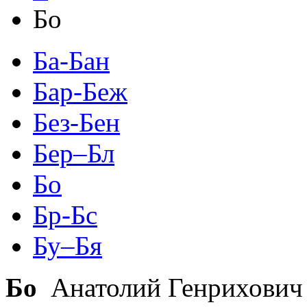
Бо
Ба-Бан
Бар-Беж
Без-Бен
Бер–Бл
Бо
Бр-Бс
Бу–Бя
Бо
Анатолий Генрихови