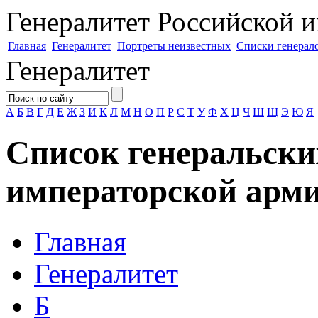
Генералитет
Российской и
Главная
Генералитет
Портреты неизвестных
Списки генерал
Генералитет
А
Б
В
Г
Д
Е
Ж
З
И
К
Л
М
Н
О
П
Р
С
Т
У
Ф
Х
Ц
Ч
Ш
Щ
Э
Ю
Я
Список генеральски
императорской арми
Главная
Генералитет
Б