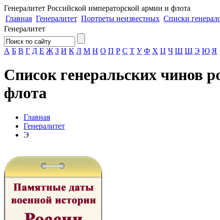
Генералитет
Российской императорской армии и флота
Главная
Генералитет
Портреты неизвестных
Списки генерал
Генералитет
А
Б
В
Г
Д
Е
Ж
З
И
К
Л
М
Н
О
П
Р
С
Т
У
Ф
Х
Ц
Ч
Ш
Щ
Э
Ю
Я
Список генеральских чинов р
флота
Главная
Генералитет
Э