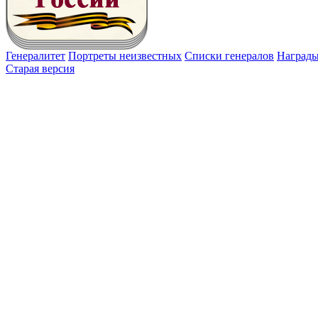
Генералитет
Портреты неизвестных
Списки генералов
Наград
Старая версия