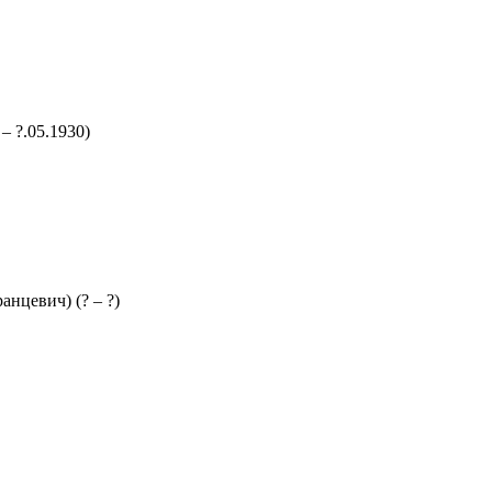
 – ?.05.1930)
ранцевич)
(? – ?)