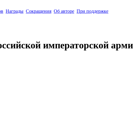
ов
Награды
Сокращения
Об авторе
При поддержке
оссийской императорской арми