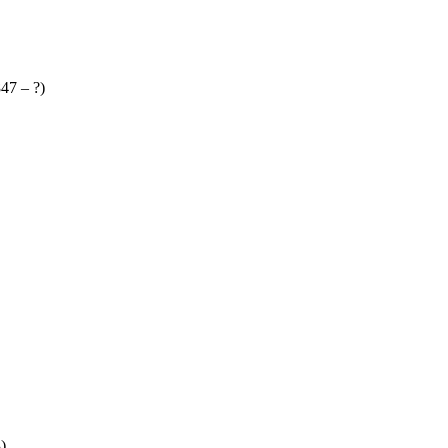
47 – ?)
)