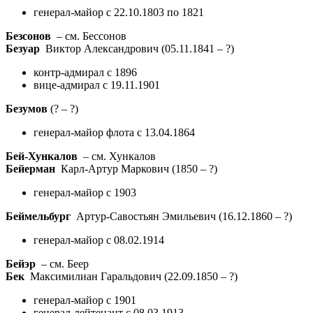
генерал-майор с 22.10.1803 по 1821
Безсонов
– см. Бессонов
Безуар
Виктор Александрович
(05.11.1841 – ?)
контр-адмирал с 1896
вице-адмирал с 19.11.1901
Безумов
(? – ?)
генерал-майор флота с 13.04.1864
Бей-Хункалов
– см. Хункалов
Бейерман
Карл-Артур Маркович
(1850 – ?)
генерал-майор с 1903
Беймельбург
Артур-Савостьян Эмильевич
(16.12.1860 – ?)
генерал-майор с 08.02.1914
Бейэр
– см. Беер
Бек
Максимилиан Гаральдович
(22.09.1850 – ?)
генерал-майор с 1901
генерал-лейтенант с 08.03.1913