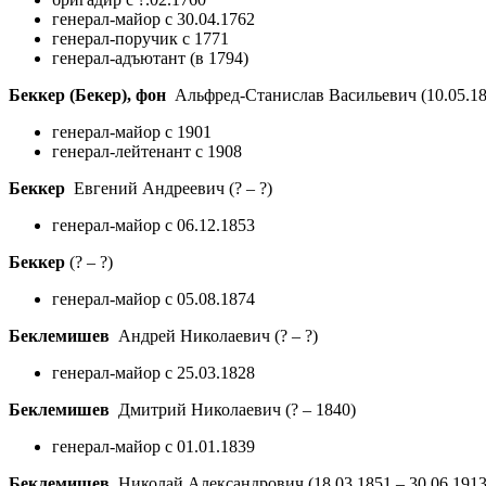
генерал-майор с 30.04.1762
генерал-поручик с 1771
генерал-адъютант (в 1794)
Беккер (Бекер), фон
Альфред-Станислав Васильевич
(10.05.18
генерал-майор с 1901
генерал-лейтенант с 1908
Беккер
Евгений Андреевич
(? – ?)
генерал-майор с 06.12.1853
Беккер
(? – ?)
генерал-майор с 05.08.1874
Беклемишев
Андрей Николаевич
(? – ?)
генерал-майор с 25.03.1828
Беклемишев
Дмитрий Николаевич
(? – 1840)
генерал-майор с 01.01.1839
Беклемишев
Николай Александрович
(18.03.1851 – 30.06.1913