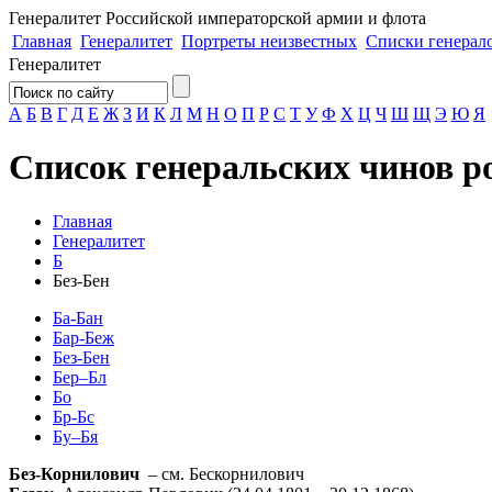
Генералитет
Российской императорской армии и флота
Главная
Генералитет
Портреты неизвестных
Списки генерал
Генералитет
А
Б
В
Г
Д
Е
Ж
З
И
К
Л
М
Н
О
П
Р
С
Т
У
Ф
Х
Ц
Ч
Ш
Щ
Э
Ю
Я
Список генеральских чинов р
Главная
Генералитет
Б
Без-Бен
Ба-Бан
Бар-Беж
Без-Бен
Бер–Бл
Бо
Бр-Бс
Бу–Бя
Без-Корнилович
– см. Бескорнилович