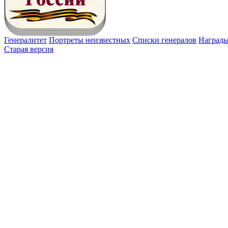
Генералитет
Портреты неизвестных
Списки генералов
Наград
Старая версия