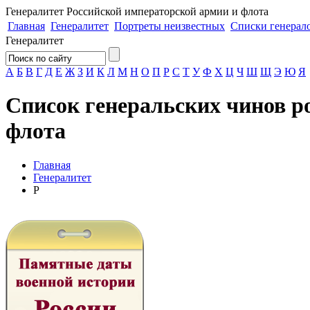
Генералитет
Российской императорской армии и флота
Главная
Генералитет
Портреты неизвестных
Списки генерал
Генералитет
А
Б
В
Г
Д
Е
Ж
З
И
К
Л
М
Н
О
П
Р
С
Т
У
Ф
Х
Ц
Ч
Ш
Щ
Э
Ю
Я
Список генеральских чинов р
флота
Главная
Генералитет
Р