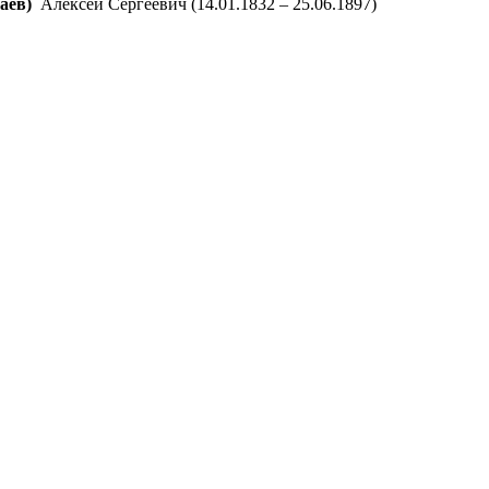
аев)
Алексей Сергеевич
(14.01.1832 – 25.06.1897)