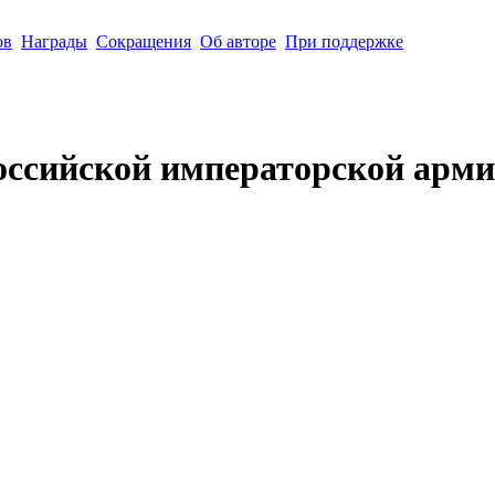
ов
Награды
Сокращения
Об авторе
При поддержке
оссийской императорской арми