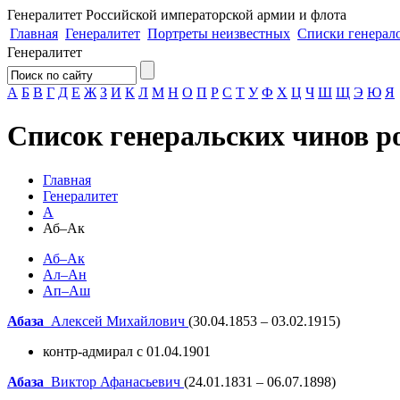
Генералитет
Российской императорской армии и флота
Главная
Генералитет
Портреты неизвестных
Списки генерал
Генералитет
А
Б
В
Г
Д
Е
Ж
З
И
К
Л
М
Н
О
П
Р
С
Т
У
Ф
Х
Ц
Ч
Ш
Щ
Э
Ю
Я
Список генеральских чинов р
Главная
Генералитет
А
Аб–Ак
Аб–Ак
Ал–Ан
Ап–Аш
Абаза
Алексей Михайлович
(30.04.1853 – 03.02.1915)
контр-адмирал с 01.04.1901
Абаза
Виктор Афанасьевич
(24.01.1831 – 06.07.1898)