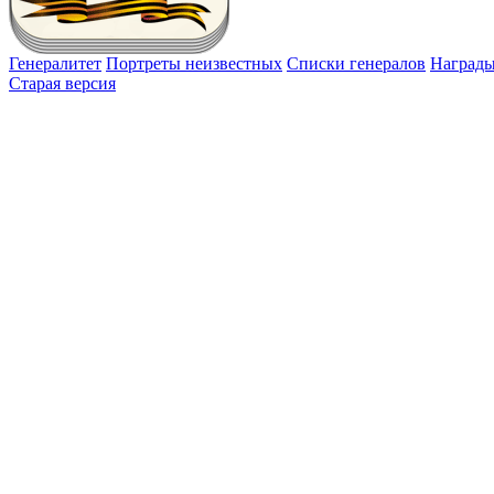
Генералитет
Портреты неизвестных
Списки генералов
Наград
Старая версия