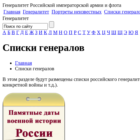
Генералитет
Российской императорской армии и флота
Главная
Генералитет
Портреты неизвестных
Списки генерал
Генералитет
А
Б
В
Г
Д
Е
Ж
З
И
К
Л
М
Н
О
П
Р
С
Т
У
Ф
Х
Ц
Ч
Ш
Щ
Э
Ю
Я
Списки генералов
Главная
Списки генералов
В этом разделе будут размещены списки российского генерали
конкретной войны и т.д.).