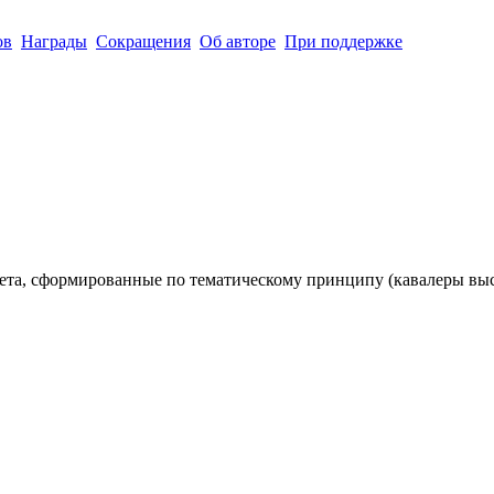
ов
Награды
Сокращения
Об авторе
При поддержке
тета, сформированные по тематическому принципу (кавалеры выс