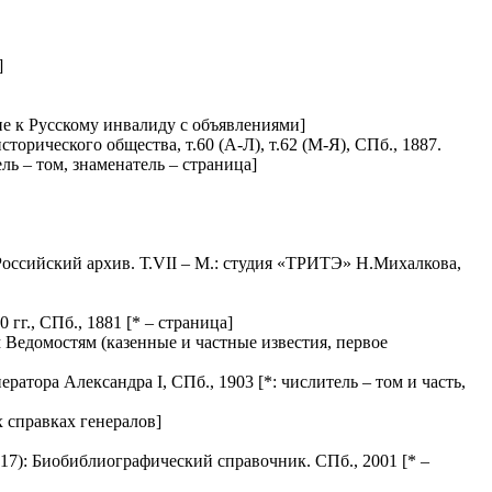
]
ние к Русскому инвалиду с объявлениями]
орического общества, т.60 (А-Л), т.62 (М-Я), СПб., 1887.
ель – том, знаменатель – страница]
 Российский архив. Т.VII – М.: студия «ТРИТЭ» Н.Михалкова,
 гг., СПб., 1881
[* – страница]
м Ведомостям (казенные и частные известия, первое
ератора Александра I, СПб., 1903
[*: числитель – том и часть,
 справках генералов]
17): Биобиблиографический справочник. СПб., 2001
[* –