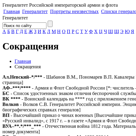
Генералитет
Российской императорской армии и флота
Главная
Генералитет
Портреты неизвестных
Списки генерал
Генералитет
А
Б
В
Г
Д
Е
Ж
З
И
К
Л
М
Н
О
П
Р
С
Т
У
Ф
Х
Ц
Ч
Ш
Щ
Э
Ю
Я
Сокращения
Главная
Сокращения
Ал.Невский–*/***
- Шабанов В.М., Пономарев В.П. Кавалеры И
страница]
АФ–***/****
- Армия и Флот Свободной России
[*: числитель 
БС
- Список удостоенных знаком отличия беспорочной служб
ВК ****
- Воинский календарь на **** год с приложением ген
Волков
- Волков С.В. Генералитет Российской империи. Энцикло
биографических справках генералов]
ВП
- Высочайший приказ о чинах военных
[Высочайшие приказы
«Русский инвалид», с 1917 г. – в газете «Армия и Флот Свобод
ВУА–**.*/***_***
- Отечественная война 1812 года. Материалы 
номер документа]