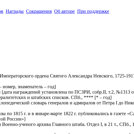
ов
Награды
Сокращения
Об авторе
При поддержке
мператорского ордена Святого Александра Невского, 1725-1917. 
– номер, знаменатель – год]
ы
[дата награждений установлена по ПСЗРИ, собр.II, т.2, №1313 о
ералитетских и штабских списков. СПб., ****
[* – год]
педический словарь генералов и адмиралов от Петра I до Никола
 по 1815 г. и в январе-марте 1822 г. публиковались в газете «Сан
ной России»]
Военно-ученого архива Главного штаба. Отдел I, в 21 т., СПб.,