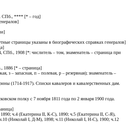
. СПб., ****
[* – год]
енералов]
ии]
етные страницы указаны в биографических справках генералов]
ца]
4, СПб., 1908
[*: числитель – том, знаменатель – страница при
., 1886
[* – страница]
ая, з – запасная, п – полевая, р – резервная); знаменатель –
ины (1714-1917). Списки кавалеров и кавалерственных дам.
вском полку с 7 ноября 1811 года по 2 января 1900 года.
раница]
890; ч.4 (Екатерина II, К-С), 1890; ч.5 (Екатерина II, С-Я),
 ч.10 (Николай I, Д-М), 1898; ч.11 (Николай I, Н-С), 1900; ч.12