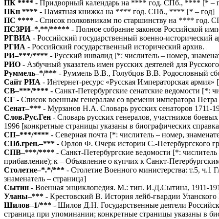
ПК ****
- Придворный календарь на **** год. СПб., ****
[* – 
ПКн ****
- Памятная книжка на **** год. СПб., ****
[* – год]
ПС ****
- Список полковникам по старшинству на **** год. С
ПСЗРИ–*.**/*****
- Полное собрание законов Российской им
РГВИА
- Российский государственный военно-исторический а
РГИА
- Российский государственный исторический архив.
РИ–***/****
- Русский инвалид
[*: числитель – номер, знамен
РИО
- Азбучный указатель имен русских деятелей для Русского 
Руммель–*/***
- Руммель В.В., Голубцов В.В. Родословный сб
Сайт РИА
- Интернет-ресурс «Русская Императорская армия»
СВ–***/****
- Санкт-Петербургские сенатские ведомости
[*: ч
СГ
- Список военным генералам со времени императора Петра I
Сенат–***
- Мурзанов Н.А. Словарь русских сенаторов 1711-19
Слов.Рус.Ген
- Словарь русских генералов, участников боевых
1996
[конкретные страницы указаны в биографических справка
СП–***/****
- Северная почта
[*: числитель – номер, знаменате
СПб.грен.–***
- Орлов Ф. Очерк истории С.-Петербургского гр
СПВ–***/****
- Санкт-Петербургские ведомости
[*: числитель
прибавление); к – Объявление о купчих к Санкт-Петербургски
Столетие–*.*/***
- Столетие Военного министерства: т.5, ч.1 
знаменатель – страница]
Сытин
- Военная энциклопедия. М.: тип. И.Д.Сытина, 1911-191
Уланы–***
- Крестовский В. История лейб-гвардии Уланского 
Шилов–1/***
- Шилов Д.Н. Государственные деятели Российс
страница при упоминании; конкретные страницы указаны в би