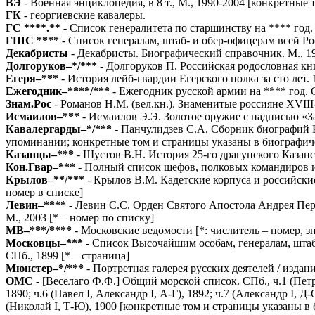
ВЭ
- Военная энциклопедия, в 8 т., М., 1990-2004
[конкретные 
ГК
- георгиевские кавалеры.
ГС ****.**
- Список генералитета по старшинству на **** год.
ГШС ****
- Список генералам, штаб- и обер-офицерам всей Ро
Декабристы
- Декабристы. Биографический справочник. М., 
Долгоруков–*/***
- Долгоруков П. Российская родословная кн
Егеря–***
- История лейб-гвардии Егерского полка за сто лет.
Ежегодник–****/***
- Ежегодник русской армии на **** год. 
Знам.Рос
- Романов Н.М. (вел.кн.). Знаменитые россияне XVII
Исмаилов–***
- Исмаилов Э.Э. Золотое оружие с надписью «За
Кавалергарды–*/***
- Панчулидзев С.А. Сборник биографий Кава
упоминании; конкретные том и страницы указаны в биографиче
Казанцы–***
- Шустов В.Н. История 25-го драгунского Казанс
Кон.Гвар–***
- Полный список шефов, полковых командиров и 
Крылов–**/***
- Крылов В.М. Кадетские корпуса и российски
номер в списке]
Левин–****
- Левин С.С. Орден Святого Апостола Андрея Пер
М., 2003
[* – номер по списку]
МВ–***/****
- Московские ведомости
[*: числитель – номер, з
Московцы–***
- Список Высочайшим особам, генералам, штаб 
СПб., 1899
[* – страница]
Мюнстер–*/***
- Портретная галерея русских деятелей / изда
ОМС
- [Веселаго Ф.Ф.] Общий морской список. СПб., ч.1 (Петр I)
1890; ч.6 (Павел I, Александр I, А-Г), 1892; ч.7 (Александр I, Д-
(Николай I, Т-Ю), 1900
[конкретные том и страницы указаны в 