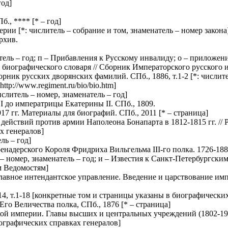
год]
Пб., ****
[* – год]
перии
[*: числитель – собрание и том, знаменатель – номер закона
рхив.
атель – год; п – Прибавления к Русскому инвалиду; о – приложе
биографического словаря // Сборник Императорского русского ист
орник русских дворянских фамилий. СПб., 1886, т.1-2
[*: числит
[http://www.regiment.ru/bio/bio.htm]
ислитель – номер, знаменатель – год]
 до императрицы Екатерины II. СПб., 1809.
17 гг. Материалы для биографий. СПб., 2011
[* – страница]
 действий против армии Наполеона Бонапарта в 1812-1815 гг. //
х генералов]
ль – год]
енадерского Короля Фридриха Вильгельма III-го полка. 1726-1880
 – номер, знаменатель – год; и – Известия к Санкт-Петербургски
м Ведомостям]
Главное интендантское управление. Введение и царствование имп
4, т.1-18
[конкретные том и страницы указаны в биографических
Его Величества полка, СПб., 1876
[* – страница]
кой империи. Главы высших и центральных учреждений (1802-19
ографических справках генералов]