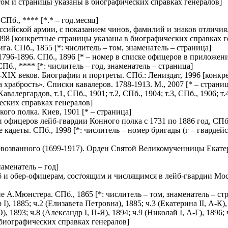
том и страницы указаны в биографических справках генералов]
 СПб., ****
[*.* – год.месяц]
ссийской армии, с показанием чинов, фамилий и знаков отличия
1998
[конкретные страницы указаны в биографических справках г
ига. СПб., 1855
[*: числитель – том, знаменатель – страница]
 1796-1896. СПб., 1896
[* – номер в списке офицеров в приложен
СПб., ****
[*: числитель – год, знаменатель – страница]
I-XIX веков. Биографии и портреты. СПб.: Лениздат, 1996
[конкр
 храбрость». Списки кавалеров. 1788-1913. М., 2007
[* – страни
лергардов, т.1, СПб., 1901; т.2, СПб., 1904; т.3, СПб., 1906; т.
ских справках генералов]
кого полка. Киев, 1901
[* – страница]
офицеров лейб-гвардии Конного полка с 1731 по 1886 год, СПб
е кадеты. СПб., 1998
[*: числитель – номер бригады (г – гвардейск
возванного (1699-1917). Орден Святой Великомученницы Екатер
наменатель – год]
и обер-офицерам, состоящим и числящимся в лейб-гвардии Моско
ние А.Мюнстера. СПб., 1865
[*: числитель – том, знаменатель – ст
, 1885; ч.2 (Елизавета Петровна), 1885; ч.3 (Екатерина II, А-К), 1
О), 1893; ч.8 (Александр I, П-Я), 1894; ч.9 (Николай I, А-Г), 1896;
биографических справках генералов]