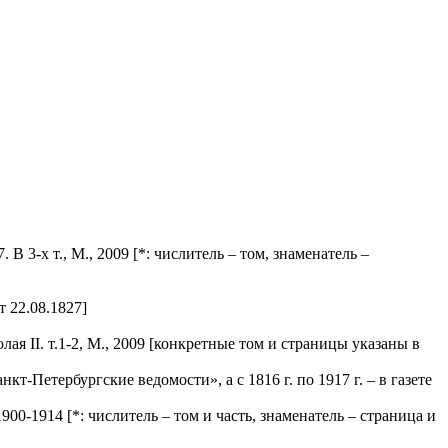
В 3-х т., М., 2009
[*: числитель – том, знаменатель –
т 22.08.1827]
я II. т.1-2, М., 2009
[конкретные том и страницы указаны в
кт-Петербургские ведомости», а с 1816 г. по 1917 г. – в газете
 1900-1914
[*: числитель – том и часть, знаменатель – страница и