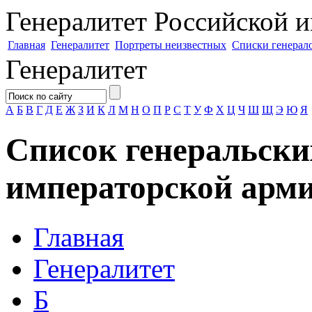
Генералитет
Российской и
Главная
Генералитет
Портреты неизвестных
Списки генерал
Генералитет
А
Б
В
Г
Д
Е
Ж
З
И
К
Л
М
Н
О
П
Р
С
Т
У
Ф
Х
Ц
Ч
Ш
Щ
Э
Ю
Я
Список генеральски
императорской арми
Главная
Генералитет
Б