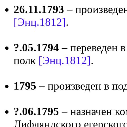
26.11.1793
– произведе
[Энц.1812]
.
?.05.1794
– переведен 
полк
[Энц.1812]
.
1795
– произведен в п
?.06.1795
– назначен ко
Лифляндского егерског