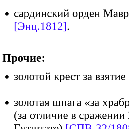
сардинский орден Маври
[Энц.1812]
.
Прочие:
золотой крест за взяти
золотая шпага «за храб
(за отличие в сражении 
Гутштате)
[СПВ-32/180