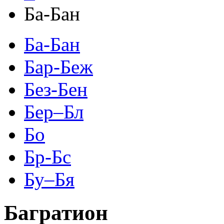
Ба-Бан
Ба-Бан
Бар-Беж
Без-Бен
Бер–Бл
Бо
Бр-Бс
Бу–Бя
Багратион