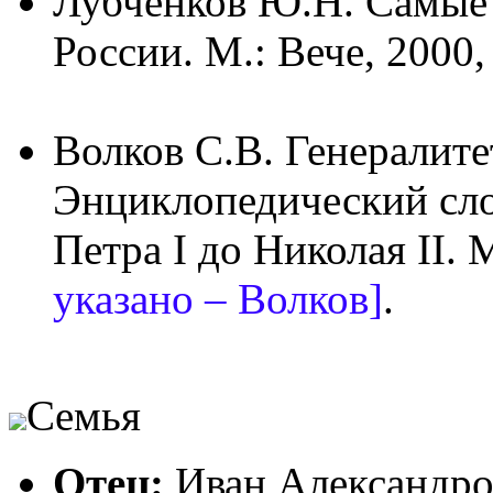
Лубченков Ю.Н. Самые
России. М.: Вече, 2000,
Волков С.В. Генералит
Энциклопедический сло
Петра I до Николая II. М
указано – Волков]
.
Семья
Отец
:
Иван Александро