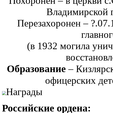
Похоронен – в церкви с
Владимирской 
Перезахоронен – ?.07.
главно
(в 1932 могила унич
восстанов
Образование
– Кизлярск
офицерских дет
Награды
Российские ордена: