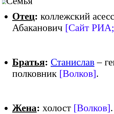
Семья
Отец
:
коллежский асес
Абаканович
[Сайт РИА;
Братья
:
Станислав
– ге
полковник
[Волков]
.
Жена
:
холост
[Волков]
.