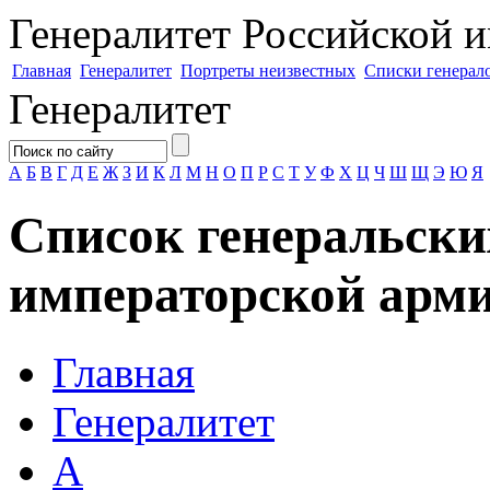
Генералитет
Российской и
Главная
Генералитет
Портреты неизвестных
Списки генерал
Генералитет
А
Б
В
Г
Д
Е
Ж
З
И
К
Л
М
Н
О
П
Р
С
Т
У
Ф
Х
Ц
Ч
Ш
Щ
Э
Ю
Я
Список генеральски
императорской арми
Главная
Генералитет
А