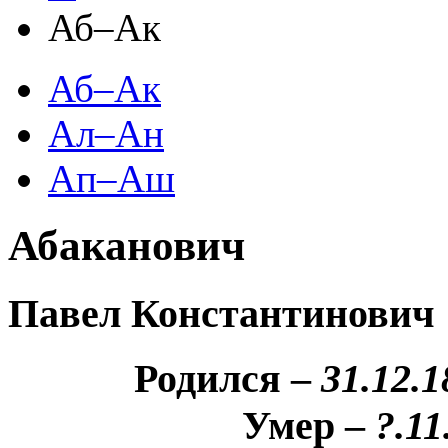
Аб–Ак
Аб–Ак
Ал–Ан
Ап–Аш
Абаканович
Павел Константинович
Родился –
31.12.1
Умер –
?.11