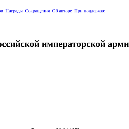
ов
Награды
Сокращения
Об авторе
При поддержке
оссийской императорской арми