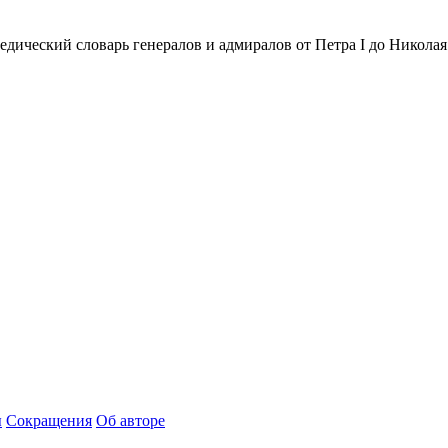
ческий словарь генералов и адмиралов от Петра I до Николая II.
ы
Сокращения
Об авторе