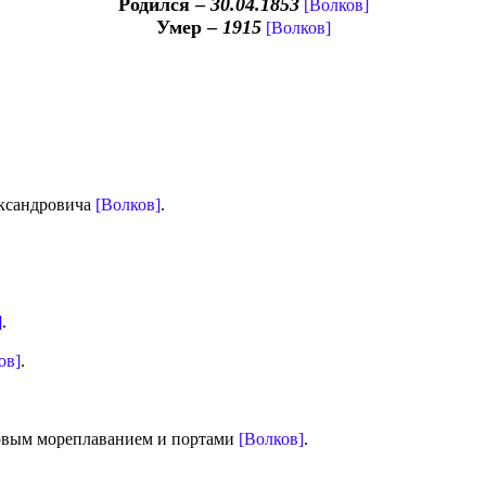
Родился –
30.04.1853
[Волков]
Умер –
1915
[Волков]
ександровича
[Волков]
.
]
.
ов]
.
говым мореплаванием и портами
[Волков]
.