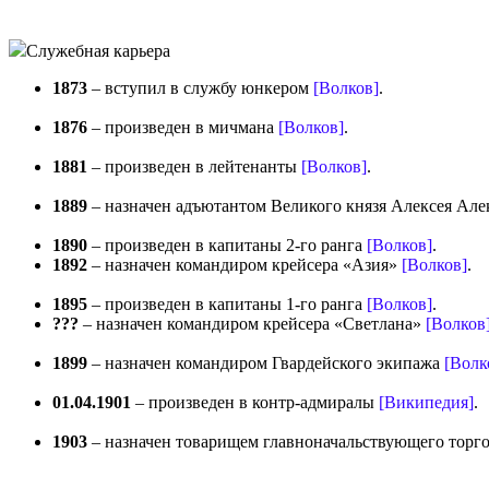
Служебная карьера
1873
– вступил в службу юнкером
[Волков]
.
1876
– произведен в мичмана
[Волков]
.
1881
– произведен в лейтенанты
[Волков]
.
1889
– назначен адъютантом Великого князя Алексея Ал
1890
– произведен в капитаны 2-го ранга
[Волков]
.
1892
– назначен командиром крейсера «Азия»
[Волков]
.
1895
– произведен в капитаны 1-го ранга
[Волков]
.
???
– назначен командиром крейсера «Светлана»
[Волков
1899
– назначен командиром Гвардейского экипажа
[Волк
01.04.1901
– произведен в контр-адмиралы
[Википедия]
.
1903
– назначен товарищем главноначальствующего тор