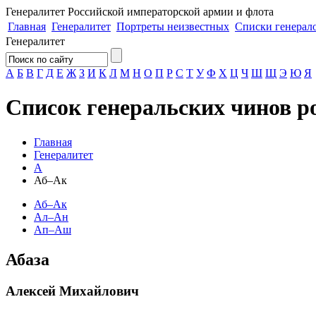
Генералитет
Российской императорской армии и флота
Главная
Генералитет
Портреты неизвестных
Списки генерал
Генералитет
А
Б
В
Г
Д
Е
Ж
З
И
К
Л
М
Н
О
П
Р
С
Т
У
Ф
Х
Ц
Ч
Ш
Щ
Э
Ю
Я
Список генеральских чинов р
Главная
Генералитет
А
Аб–Ак
Аб–Ак
Ал–Ан
Ап–Аш
Абаза
Алексей Михайлович