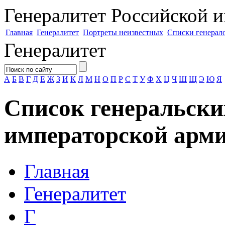
Генералитет
Российской и
Главная
Генералитет
Портреты неизвестных
Списки генерал
Генералитет
А
Б
В
Г
Д
Е
Ж
З
И
К
Л
М
Н
О
П
Р
С
Т
У
Ф
Х
Ц
Ч
Ш
Щ
Э
Ю
Я
Список генеральски
императорской арми
Главная
Генералитет
Г