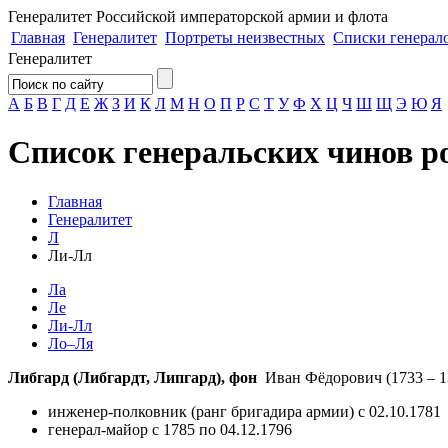
Генералитет
Российской императорской армии и флота
Главная
Генералитет
Портреты неизвестных
Списки генерал
Генералитет
А
Б
В
Г
Д
Е
Ж
З
И
К
Л
М
Н
О
П
Р
С
Т
У
Ф
Х
Ц
Ч
Ш
Щ
Э
Ю
Я
Список генеральских чинов р
Главная
Генералитет
Л
Ли-Лл
Ла
Ле
Ли-Лл
Ло–Ля
Либгард (Либгардт, Липгард), фон
Иван Фёдорович
(1733 – 1
инженер-полковник (ранг бригадира армии) с 02.10.1781
генерал-майор с 1785 по 04.12.1796