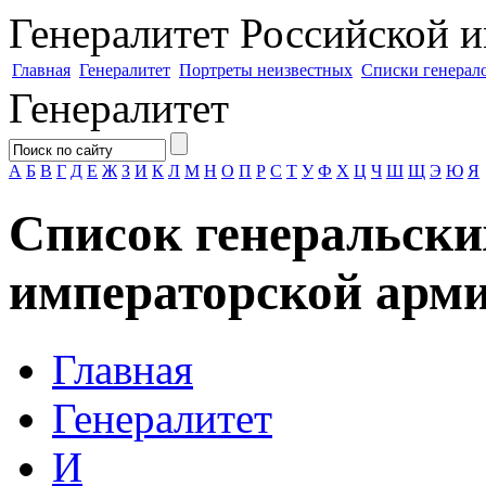
Генералитет
Российской и
Главная
Генералитет
Портреты неизвестных
Списки генерал
Генералитет
А
Б
В
Г
Д
Е
Ж
З
И
К
Л
М
Н
О
П
Р
С
Т
У
Ф
Х
Ц
Ч
Ш
Щ
Э
Ю
Я
Список генеральски
императорской арми
Главная
Генералитет
И