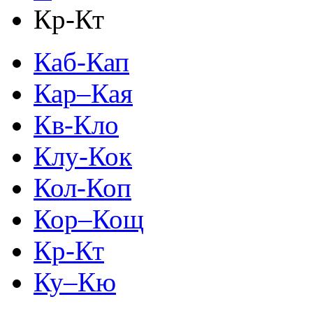
Кр-Кт
Каб-Кап
Кар–Кая
Кв-Кло
Клу-Кок
Кол-Коп
Кор–Кощ
Кр-Кт
Ку–Кю