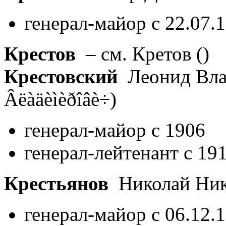
генерал-майор с 22.07.
Крестов
– см. Кретов
()
Крестовский
Леонид Вл
Âëàäèìèðîâè÷)
генерал-майор с 1906
генерал-лейтенант с 19
Крестьянов
Николай Ник
генерал-майор с 06.12.