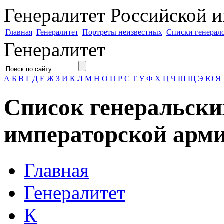
Генералитет
Российской и
Главная
Генералитет
Портреты неизвестных
Списки генерал
Генералитет
А
Б
В
Г
Д
Е
Ж
З
И
К
Л
М
Н
О
П
Р
С
Т
У
Ф
Х
Ц
Ч
Ш
Щ
Э
Ю
Я
Список генеральски
императорской арми
Главная
Генералитет
К