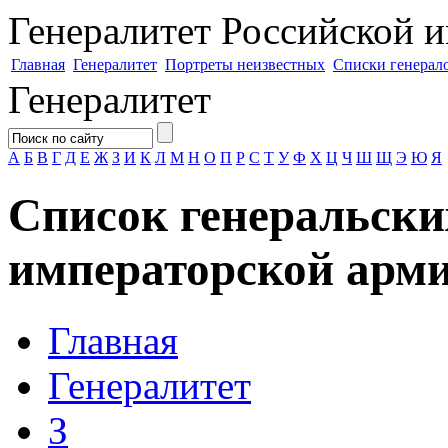
Генералитет
Российской и
Главная
Генералитет
Портреты неизвестных
Списки генерал
Генералитет
А
Б
В
Г
Д
Е
Ж
З
И
К
Л
М
Н
О
П
Р
С
Т
У
Ф
Х
Ц
Ч
Ш
Щ
Э
Ю
Я
Список генеральски
императорской арми
Главная
Генералитет
З