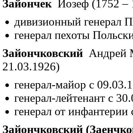
Зайончек
Йозеф
(1752 –
дивизионный генерал По
генерал пехоты Польски
Зайончковский
Андрей 
21.03.1926)
генерал-майор с 09.03.
генерал-лейтенант с 30
генерал от инфантерии 
Зайончковский (Заенчко